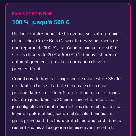
BONUS DE BIENVENUE
100 % jusqu'à 500 €
Réclamez votre bonus de bienvenue sur votre premier
dépôt chez Craze Bets Casino. Recevez un bonus de
contrepartie de 100 % jusqu'à un maximum de 500 €
sur les dépôts de 20 € à 500 €. Ce bonus est crédité
automatiquement après la confirmation de votre
premier dépôt.
Conditions du bonus : l'exigence de mise est de 35x le
montant du bonus. La taille maximale de la mise
pendant la mise est de 5 € par tour ou main. Le bonus
doit être joué dans les 30 jours suivant le crédit. Les
jeux éligibles incluent tous les titres de machines à sous,
le vidéo poker et les jeux de table sélectionnés. Les
gains provenant des tours gratuits ou des fonds bonus
restent soumis à l'exigence de mise avant le retrait.