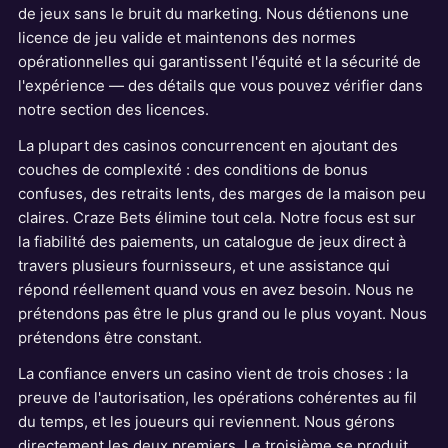
de jeux sans le bruit du marketing. Nous détienons une
licence de jeu valide et maintenons des normes
opérationnelles qui garantissent l'équité et la sécurité de
l'expérience — des détails que vous pouvez vérifier dans
notre section des licences.
La plupart des casinos concurrencent en ajoutant des
couches de complexité : des conditions de bonus
confuses, des retraits lents, des marges de la maison peu
claires. Craze Bets élimine tout cela. Notre focus est sur
la fiabilité des paiements, un catalogue de jeux direct à
travers plusieurs fournisseurs, et une assistance qui
répond réellement quand vous en avez besoin. Nous ne
prétendons pas être le plus grand ou le plus voyant. Nous
prétendons être constant.
La confiance envers un casino vient de trois choses : la
preuve de l'autorisation, les opérations cohérentes au fil
du temps, et les joueurs qui reviennent. Nous gérons
directement les deux premiers. Le troisième se produit