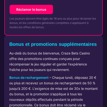
Réclamer le bonus
Les joueurs doivent être âgés de 18 ans ou plus pour réclamer les
bonus, et les conditions générales complètes s'appliquent à
toutes les offres de bonus.
Bonus et promotions supplémentaires
Au-delà du bonus de bienvenue, Craze Bets Casino
offre des promotions continues conçues pour
récompenser le jeu régulier et garder l'expérience
fraîche pour les joueurs qui reviennent.
Bonus de rechargement
– Chaque lundi, déposez 20 €
ou plus et recevez un bonus de rechargement de 50 %
jusqu'à 200 €. L'exigence de mise est de 30x le montant
du bonus, et la promotion s'applique à tous les
nouveaux dépôts effectués pendant la période
promotionnelle. Ce bonus doit être réclamé via le