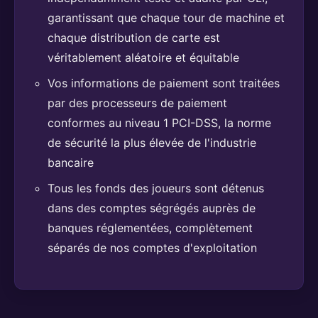
garantissant que chaque tour de machine et
chaque distribution de carte est
véritablement aléatoire et équitable
Vos informations de paiement sont traitées
par des processeurs de paiement
conformes au niveau 1 PCI-DSS, la norme
de sécurité la plus élevée de l'industrie
bancaire
Tous les fonds des joueurs sont détenus
dans des comptes ségrégés auprès de
banques réglementées, complètement
séparés de nos comptes d'exploitation