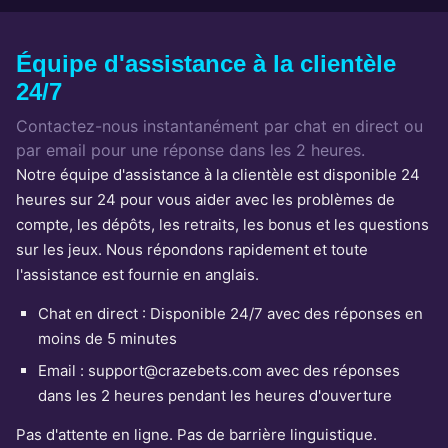
Équipe d'assistance à la clientèle
24/7
Contactez-nous instantanément par chat en direct ou
par email pour une réponse dans les 2 heures.
Notre équipe d'assistance à la clientèle est disponible 24
heures sur 24 pour vous aider avec les problèmes de
compte, les dépôts, les retraits, les bonus et les questions
sur les jeux. Nous répondons rapidement et toute
l'assistance est fournie en anglais.
Chat en direct : Disponible 24/7 avec des réponses en
moins de 5 minutes
Email :
support@crazebets.com
avec des réponses
dans les 2 heures pendant les heures d'ouverture
Pas d'attente en ligne. Pas de barrière linguistique.