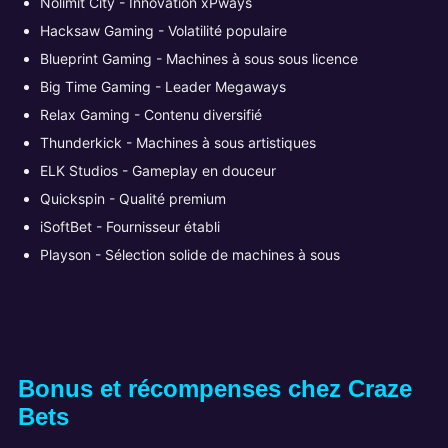
Nolimit City - Innovation xPways
Hacksaw Gaming - Volatilité populaire
Blueprint Gaming - Machines à sous sous licence
Big Time Gaming - Leader Megaways
Relax Gaming - Contenu diversifié
Thunderkick - Machines à sous artistiques
ELK Studios - Gameplay en douceur
Quickspin - Qualité premium
iSoftBet - Fournisseur établi
Playson - Sélection solide de machines à sous
Bonus et récompenses chez Craze
Bets