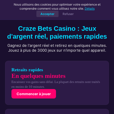
Nous utilisons des cookies pour optimiser votre expérience et
Craze Bets Casino
FR
Jouer
▾
comprendre comment vous utilisez notre site.
Détails
Accepter
Refuser
Craze Bets Casino : Jeux
d'argent réel, paiements rapides
Gagnez de l'argent réel et retirez en quelques minutes.
Jouez à plus de 3000 jeux sur n'importe quel appareil.
Retraits rapides
En quelques minutes
Encaissez vos gains sans délai. La plupart des retraits sont traités
en moins de 10 minutes.
Commencer à jouer