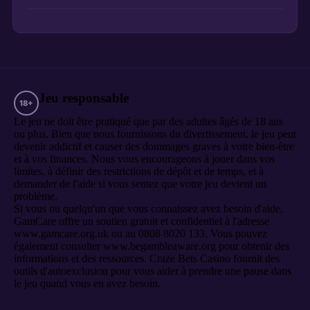
Jeu responsable
18+
Le jeu ne doit être pratiqué que par des adultes âgés de 18 ans
ou plus. Bien que nous fournissons du divertissement, le jeu peut
devenir addictif et causer des dommages graves à votre bien-être
et à vos finances. Nous vous encourageons à jouer dans vos
limites, à définir des restrictions de dépôt et de temps, et à
demander de l'aide si vous sentez que votre jeu devient un
problème.
Si vous ou quelqu'un que vous connaissez avez besoin d'aide,
GamCare offre un soutien gratuit et confidentiel à l'adresse
www.gamcare.org.uk ou au 0808 8020 133. Vous pouvez
également consulter www.begambleaware.org pour obtenir des
informations et des ressources. Craze Bets Casino fournit des
outils d'autoexclusion pour vous aider à prendre une pause dans
le jeu quand vous en avez besoin.