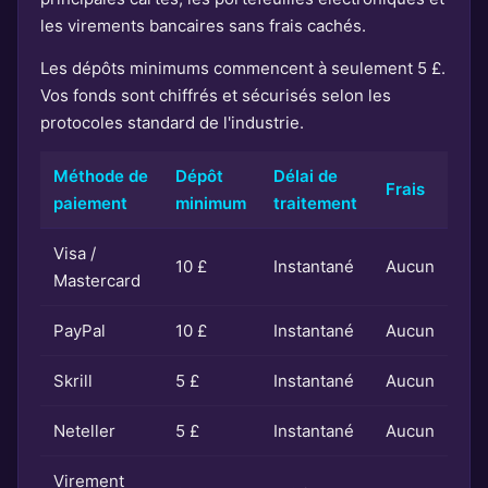
les virements bancaires sans frais cachés.
Les dépôts minimums commencent à seulement 5 £.
Vos fonds sont chiffrés et sécurisés selon les
protocoles standard de l'industrie.
Méthode de
Dépôt
Délai de
Frais
paiement
minimum
traitement
Visa /
10 £
Instantané
Aucun
Mastercard
PayPal
10 £
Instantané
Aucun
Skrill
5 £
Instantané
Aucun
Neteller
5 £
Instantané
Aucun
Virement