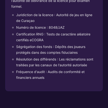
l'autorité de délivrance de la licence pour examen
formel.
Juridiction de la licence : Autorité de jeu en ligne
de Curaçao
Numéro de licence : 8048/JAZ
Certification RNG : Tests de caractère aléatoire
certifiés eCOGRA
Ségrégation des fonds : Dépôts des joueurs
protégés dans des comptes fiduciaires
Résolution des différends : Les réclamations sont
traitées par les canaux de l'autorité autorisée
Fréquence d'audit : Audits de conformité et
financiers annuels