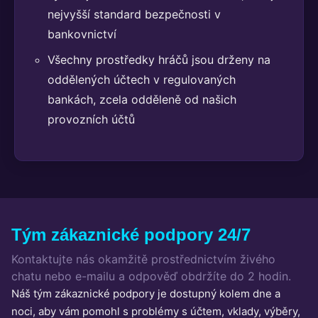
nejvyšší standard bezpečnosti v
bankovnictví
Všechny prostředky hráčů jsou drženy na
oddělených účtech v regulovaných
bankách, zcela odděleně od našich
provozních účtů
Tým zákaznické podpory 24/7
Kontaktujte nás okamžitě prostřednictvím živého
chatu nebo e-mailu a odpověď obdržíte do 2 hodin.
Náš tým zákaznické podpory je dostupný kolem dne a
noci, aby vám pomohl s problémy s účtem, vklady, výběry,