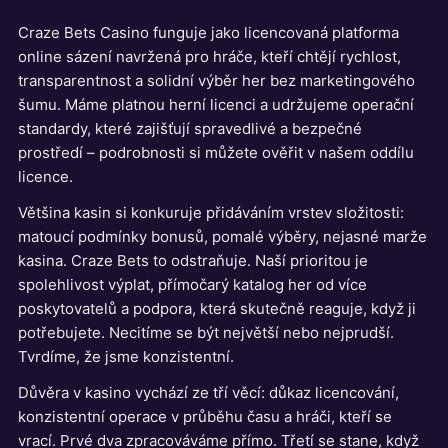
Craze Bets Casino funguje jako licencovaná platforma
online sázení navržená pro hráče, kteří chtějí rychlost,
transparentnost a solidní výběr her bez marketingového
šumu. Máme platnou herní licenci a udržujeme operační
standardy, které zajišťují spravedlivé a bezpečné
prostředí – podrobnosti si můžete ověřit v našem oddílu
licence.
Většina kasin si konkuruje přidáváním vrstev složitosti:
matoucí podmínky bonusů, pomalé výběry, nejasné marže
kasina. Craze Bets to odstraňuje. Naší prioritou je
spolehlivost výplat, přímočarý katalog her od více
poskytovatelů a podpora, která skutečně reaguje, když ji
potřebujete. Necitíme se být největší nebo nejprudší.
Tvrdíme, že jsme konzistentní.
Důvěra v kasino vychází ze tří věcí: důkaz licencování,
konzistentní operace v průběhu času a hráči, kteří se
vrací. Prvé dva zpracováváme přímo. Třetí se stane, když