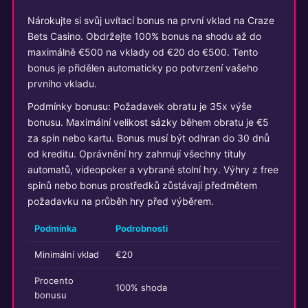
Nárokujte si svůj uvítací bonus na první vklad na Craze
Bets Casino. Obdržejte 100% bonus na shodu až do
maximálně €500 na vklady od €20 do €500. Tento
bonus je přidělen automaticky po potvrzení vašeho
prvního vkladu.
Podmínky bonusu: Požadavek obratu je 35x výše
bonusu. Maximální velikost sázky během obratu je €5
za spin nebo kartu. Bonus musí být odhran do 30 dnů
od kreditu. Oprávnění hry zahrnují všechny tituly
automatů, videopoker a vybrané stolní hry. Výhry z free
spinů nebo bonus prostředků zůstávají předmětem
požadavku na průběh hry před výběrem.
Podmínka
Podrobnosti
Minimální vklad
€20
Procento
100% shoda
bonusu