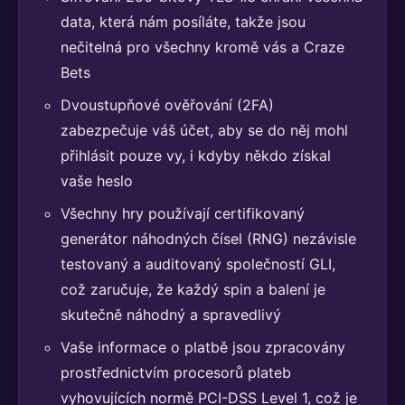
data, která nám posíláte, takže jsou
nečitelná pro všechny kromě vás a Craze
Bets
Dvoustupňové ověřování (2FA)
zabezpečuje váš účet, aby se do něj mohl
přihlásit pouze vy, i kdyby někdo získal
vaše heslo
Všechny hry používají certifikovaný
generátor náhodných čísel (RNG) nezávisle
testovaný a auditovaný společností GLI,
což zaručuje, že každý spin a balení je
skutečně náhodný a spravedlivý
Vaše informace o platbě jsou zpracovány
prostřednictvím procesorů plateb
vyhovujících normě PCI-DSS Level 1, což je