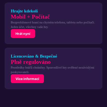
Hrajte kdekoli
Mobil + Počítač
Bezproblémové hraní na chytrém telefonu, tabletu nebo počítači.
Jeden účet, všechny vaše hry.
Hrát nyní
Licencováno & Bezpečné
Plně regulováno
Prostředky hráčů chráněny. Spravedlivé hry ověřené nezávislými
poskytovateli.
Více informací