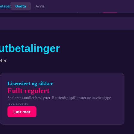
etaljer
Godta
Avvis
NO
Logg inn
Spill
▾
utbetalinger
ter.
Lisensiert og sikker
Fullt regulert
Spelarens midler beskyttet. Rettferdig spill testet av uavhengige
leverandører.
Lær mer