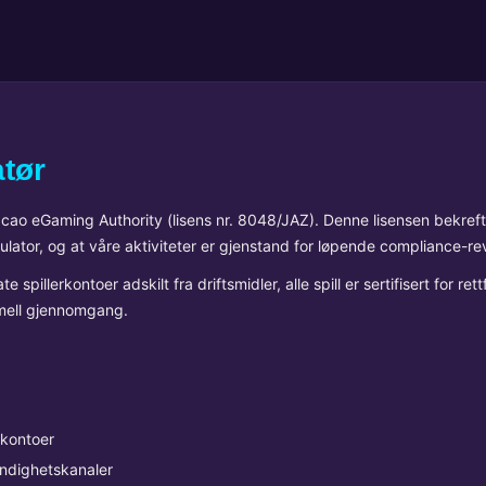
atør
cao eGaming Authority (lisens nr. 8048/JAZ). Denne lisensen bekrefte
tor, og at våre aktiviteter er gjenstand for løpende compliance-rev
pillerkontoer adskilt fra driftsmidler, alle spill er sertifisert for ret
ormell gjennomgang.
skontoer
yndighetskanaler