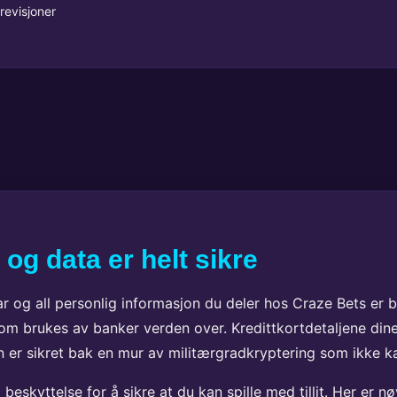
revisjoner
G
og data er helt sikre
ar og all personlig informasjon du deler hos Craze Bets er
om brukes av banker verden over. Kredittkortdetaljene din
n er sikret bak en mur av militærgradkryptering som ikke k
 beskyttelse for å sikre at du kan spille med tillit. Her er 