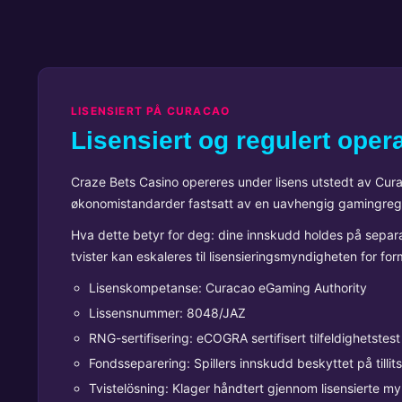
LISENSIERT PÅ CURACAO
Lisensiert og regulert oper
Craze Bets Casino opereres under lisens utstedt av Cura
økonomistandarder fastsatt av en uavhengig gamingregula
Hva dette betyr for deg: dine innskudd holdes på separate s
tvister kan eskaleres til lisensieringsmyndigheten for f
Lisenskompetanse: Curacao eGaming Authority
Lissensnummer: 8048/JAZ
RNG-sertifisering: eCOGRA sertifisert tilfeldighetstest
Fondsseparering: Spillers innskudd beskyttet på tillit
Tvistelösning: Klager håndtert gjennom lisensierte m