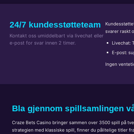
24/7 kundesstøtteteam
Kundesstøttet
svarer raskt 
Kontakt oss umiddelbart via livechat eller
e-post for svar innen 2 timer.
Livechat: 
E-post:
su
Ingen venteti
Bla gjennom spillsamlingen v
Craze Bets Casino bringer sammen over 3500 spill på tvers
strategien med klassiske spill, finner du pålitelige titler