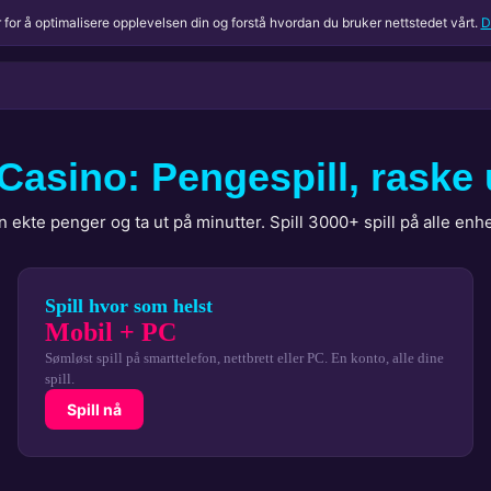
 for å optimalisere opplevelsen din og forstå hvordan du bruker nettstedet vårt.
D
Casino: Pengespill, raske 
n ekte penger og ta ut på minutter. Spill 3000+ spill på alle enhe
Spill hvor som helst
Mobil + PC
Sømløst spill på smarttelefon, nettbrett eller PC. En konto, alle dine
spill.
Spill nå