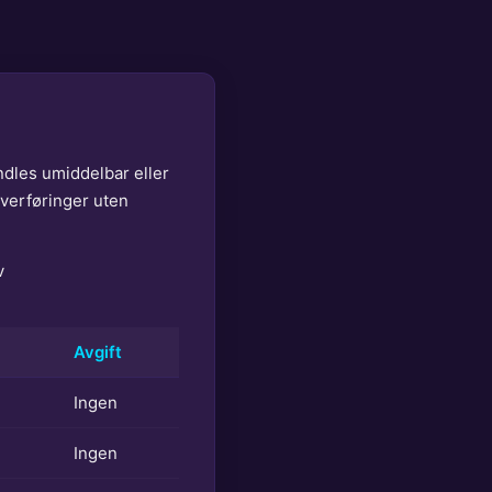
ndles umiddelbar eller
overføringer uten
v
Avgift
Ingen
Ingen