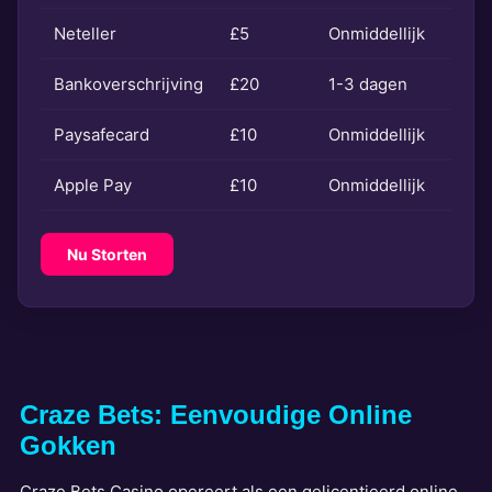
Neteller
£5
Onmiddellijk
G
Bankoverschrijving
£20
1-3 dagen
£
Paysafecard
£10
Onmiddellijk
G
Apple Pay
£10
Onmiddellijk
G
Nu Storten
Craze Bets: Eenvoudige Online
Gokken
Craze Bets Casino opereert als een gelicentieerd online