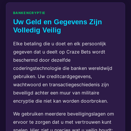
BANKENCRYPTIE
Uw Geld en Gegevens Zijn
Volledig Veilig
Elke betaling die u doet en elk persoonlijk
gegeven dat u deelt op Craze Bets wordt
beschermd door dezelfde
coderingstechnologie die banken wereldwijd
gebruiken. Uw creditcardgegevens,
wachtwoord en transactiegeschiedenis zijn
beveiligd achter een muur van militaire
encryptie die niet kan worden doorbroken.
We gebruiken meerdere beveiligingslagen om
ervoor te zorgen dat u met vertrouwen kunt
spelen. Hier ziet u precies wat u veilig houdt: