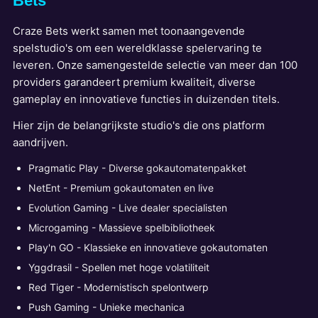
Bets
Craze Bets werkt samen met toonaangevende
spelstudio's om een wereldklasse spelervaring te
leveren. Onze samengestelde selectie van meer dan 100
providers garandeert premium kwaliteit, diverse
gameplay en innovatieve functies in duizenden titels.
Hier zijn de belangrijkste studio's die ons platform
aandrijven.
Pragmatic Play - Diverse gokautomatenpakket
NetEnt - Premium gokautomaten en live
Evolution Gaming - Live dealer specialisten
Microgaming - Massieve spelbibliotheek
Play'n GO - Klassieke en innovatieve gokautomaten
Yggdrasil - Spellen met hoge volatiliteit
Red Tiger - Modernistisch spelontwerp
Push Gaming - Unieke mechanica