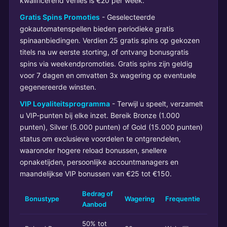
kwalificerend verlies is €20 per week.
Gratis Spins Promoties
- Geselecteerde
gokautomatenspellen bieden periodieke gratis
spinaanbiedingen. Verdien 25 gratis spins op gekozen
titels na uw eerste storting, of ontvang bonusgratis
spins via weekendpromoties. Gratis spins zijn geldig
voor 7 dagen en omvatten 3x wagering op eventuele
gegenereerde winsten.
VIP Loyaliteitsprogramma
- Terwijl u speelt, verzamelt
u VIP-punten bij elke inzet. Bereik Bronze (1.000
punten), Silver (5.000 punten) of Gold (15.000 punten)
status om exclusieve voordelen te ontgrendelen,
waaronder hogere reload bonussen, snellere
opnaketijden, persoonlijke accountmanagers en
maandelijkse VIP bonussen van €25 tot €150.
Bedrag of
Bonustype
Wagering
Frequentie
Aanbod
50% tot