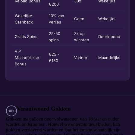
Reload Bonus
30x
Wekelijks
€200
Wekelijke
10% van
Geen
Wekelijks
Cashback
verlies
25-50
3x op
Gratis Spins
Doorlopend
spins
winsten
VIP
€25 -
Maandelijkse
Varieert
Maandelijks
€150
Bonus
Verantwoord Gokken
18+
Gokken mag alleen door volwassenen van 18 jaar en ouder
worden ondernomen. Hoewel we entertainment bieden, kan
gokken verslavend worden en kan het ernstig schadelijk zijn