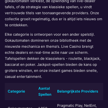
gokautomaten verkiest, de opwinding van live-dealer
tafels, of de strategie van klassieke spellen, u vindt
vertrouwde titels van toonaangevende providers. Onze
collectie groeit regelmatig, dus er is altijd iets nieuws om
te ontdekken.
Elke categorie is ontworpen voor een ander spelstijl.
Gokautomaten domineren onze bibliotheek met de
nieuwste mechanica en thema's. Live Casino brengt
echte dealers en real-time actie naar uw scherm.
Tafelspellen dekken de klassiekers - roulette, blackjack,
baccarat en poker. Jackpot-spellen bieden de kans op
grotere winsten, en onze instant games bieden snelle,
casual entertainment.
Aantal
Categorie
Belangrijkste Providers
Spellen
Pragmatic Play, NetEnt,