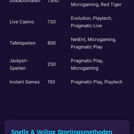
Gokautomaten
1.850
Microgaming, Red Tiger
Evolution, Playtech,
Live Casino
720
Pragmatic Live
NetEnt, Microgaming,
Tafelspellen
600
Pragmatic Play
Jackpot-
Pragmatic Play,
250
Spellen
Microgaming
Instant Games
150
Pragmatic Play, Playtech
Snelle & Veilige Stortingsmethoden