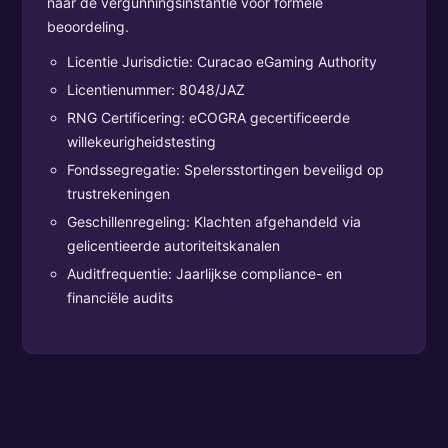
naar de vergunningsinstantie voor formele
beoordeling.
Licentie Jurisdictie: Curacao eGaming Authority
Licentienummer: 8048/JAZ
RNG Certificering: eCOGRA gecertificeerde
willekeurigheidstesting
Fondssegregatie: Spelersstortingen beveiligd op
trustrekeningen
Geschillenregeling: Klachten afgehandeld via
gelicentieerde autoriteitskanalen
Auditfrequentie: Jaarlijkse compliance- en
financiële audits