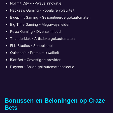
Nolimit City - xPways innovatie
Hacksaw Gaming - Populaire volatiliteit
Blueprint Gaming - Gelicentieerde gokautomaten
Big Time Gaming - Megaways leider
Relax Gaming - Diverse inhoud
Thunderkick - Artistieke gokautomaten
ELK Studios - Soepel spel
Quickspin - Premium kwaliteit
iSoftBet - Gevestigde provider
Playson - Solide gokautomatenselectie
Bonussen en Beloningen op Craze
Bets