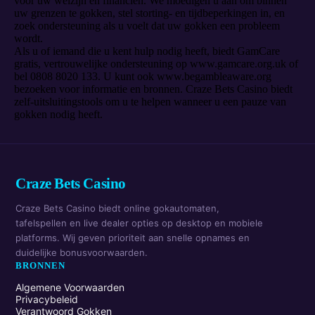
voor uw welzijn en financiën. We moedigen u aan om binnen
uw grenzen te gokken, stel storting- en tijdbeperkingen in, en
zoek ondersteuning als u voelt dat uw gokken een probleem
wordt.
Als u of iemand die u kent hulp nodig heeft, biedt GamCare
gratis, vertrouwelijke ondersteuning op www.gamcare.org.uk of
bel 0808 8020 133. U kunt ook www.begambleaware.org
bezoeken voor informatie en bronnen. Craze Bets Casino biedt
zelf-uitsluitingstools om u te helpen wanneer u een pauze van
gokken nodig heeft.
Craze Bets Casino
Craze Bets Casino biedt online gokautomaten,
tafelspellen en live dealer opties op desktop en mobiele
platforms. Wij geven prioriteit aan snelle opnames en
duidelijke bonusvoorwaarden.
BRONNEN
Algemene Voorwaarden
Privacybeleid
Verantwoord Gokken