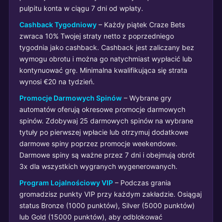
pulpitu konta w ciągu 7 dni od wpłaty.
Cashback Tygodniowy
– Każdy piątek Craze Bets
zwraca 10% Twojej straty netto z poprzedniego
tygodnia jako cashback. Cashback jest zaliczany bez
wymogu obrotu i można go natychmiast wypłacić lub
kontynuować grę. Minimalna kwalifikująca się strata
wynosi €20 na tydzień.
Promocje Darmowych Spinów
– Wybrane gry
automatów oferują okresowe promocje darmowych
spinów. Zdobywaj 25 darmowych spinów na wybrane
tytuły po pierwszej wpłacie lub otrzymuj dodatkowe
darmowe spiny poprzez promocje weekendowe.
Darmowe spiny są ważne przez 7 dni i obejmują obrót
3x dla wszystkich wygranych wygenerowanych.
Program Lojalnościowy VIP
– Podczas grania
gromadzisz punkty VIP przy każdym zakładzie. Osiągaj
status Bronze (1000 punktów), Silver (5000 punktów)
lub Gold (15000 punktów), aby odblokować