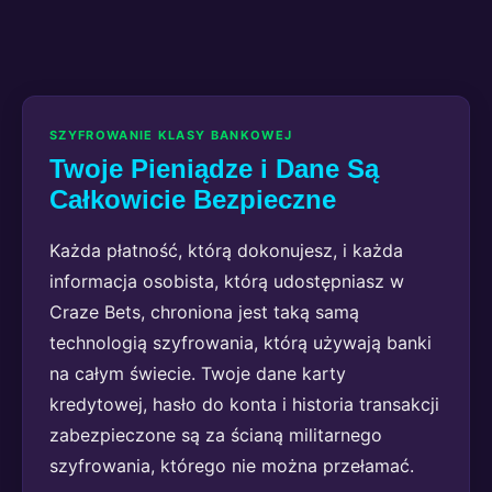
SZYFROWANIE KLASY BANKOWEJ
Twoje Pieniądze i Dane Są
Całkowicie Bezpieczne
Każda płatność, którą dokonujesz, i każda
informacja osobista, którą udostępniasz w
Craze Bets, chroniona jest taką samą
technologią szyfrowania, którą używają banki
na całym świecie. Twoje dane karty
kredytowej, hasło do konta i historia transakcji
zabezpieczone są za ścianą militarnego
szyfrowania, którego nie można przełamać.