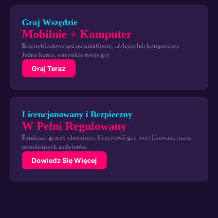
Graj Wszędzie
Mobilnie + Komputer
Bezproblemowa gra na smartfonie, tablecie lub komputerze.
Jedno konto, wszystkie twoje gry.
Graj Teraz
Licencjonowany i Bezpieczny
W Pełni Regulowany
Fundusze graczy chronione. Uczciwość gier weryfikowana przez
niezależnych audytorów.
Dowiedz Się Więcej