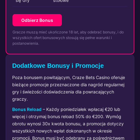
się Gry
stołowe
Odbierz Bonus
Gracze muszą mieć ukończone 18 lat, aby odebrać bonusy, i do
wszystkich ofert bonusowych stosują się pełne warunki i
postanowienia.
Dodatkowe Bonusy i Promocje
Poza bonusem powitającym, Craze Bets Casino oferuje
bieżące promocje przeznaczone dla nagród regularnej
gry i świeżości doświadczenia dla powracających
graczy.
Bonus Reload
– Każdy poniedziałek wpłacaj €20 lub
więcej i otrzymaj bonus reload 50% do €200. Wymóg
obrotu wynosi 30x kwota bonusu, a promocja dotyczy
wszystkich nowych wpłat dokonanych w okresie
promocji. Bonus musi być odebrany za pośrednictwem