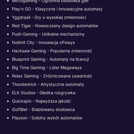
Microgaming - Ogromna biblioteka gier
Play'n GO - Klasyczne i innowacyjne automaty
Yggdrasil - Gry o wysokiej zmienności
Red Tiger - Nowoczesny design automatów
Push Gaming - Unikalne mechanizmy
Nolimit City - Innowacja xPways
Hacksaw Gaming - Popularna zmienność
Blueprint Gaming - Automaty na licencji
Big Time Gaming - Lider Megaways
Relax Gaming - Zróżnicowana zawartość
Thunderkick - Artystyczne automaty
ELK Studios - Gładka rozgrywka
Quickspin - Najwyższa jakość
iSoftBet - Etablowany dostawca
Playson - Solidny wybór automatów