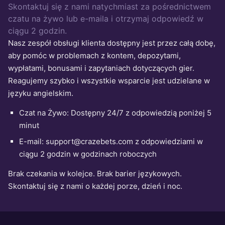
Skontaktuj się z nami natychmiast za pośrednictwem
czatu na żywo lub e-maila i otrzymaj odpowiedź w
ciągu 2 godzin.
Nasz zespół obsługi klienta dostępny jest przez całą dobę,
aby pomóc w problemach z kontem, depozytami,
wypłatami, bonusami i zapytaniach dotyczących gier.
Reagujemy szybko i wszystkie wsparcie jest udzielane w
języku angielskim.
Czat na Żywo: Dostępny 24/7 z odpowiedzią poniżej 5
minut
E-mail:
support@crazebets.com
z odpowiedziami w
ciągu 2 godzin w godzinach roboczych
Brak czekania w kolejce. Brak barier językowych.
Skontaktuj się z nami o każdej porze, dzień i noc.