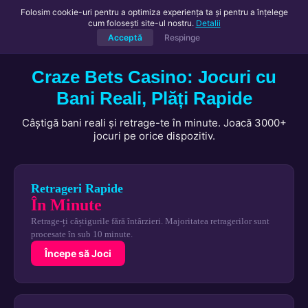
Folosim cookie-uri pentru a optimiza experiența ta și pentru a înțelege
Craze Bets Casino
RO
Joacă
▾
cum folosești site-ul nostru.
Detalii
Acceptă
Respinge
Craze Bets Casino: Jocuri cu
Bani Reali, Plăți Rapide
Câștigă bani reali și retrage-te în minute. Joacă 3000+
jocuri pe orice dispozitiv.
Retrageri Rapide
În Minute
Retrage-ți câștigurile fără întârzieri. Majoritatea retragerilor sunt
procesate în sub 10 minute.
Începe să Joci