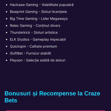
Hacksaw Gaming - Volatilitate populară
Blueprint Gaming - Sloturi licențiate
Big Time Gaming - Lider Megaways
Relax Gaming - Conținut divers
Thunderkick - Sloturi artistice
ELK Studios - Gameplay impecabil
Quickspin - Calitate premium
iSoftBet - Furnizor stabilit
Playson - Selecție solidă de sloturi
Bonusuri și Recompense la Craze
Bets