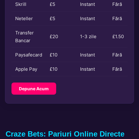
Skrill
£5
Instant
Fără
Neteller
£5
Instant
Fără
Transfer
£20
1-3 zile
£1.50
Bancar
Paysafecard
£10
Instant
Fără
Apple Pay
£10
Instant
Fără
Depune Acum
Craze Bets: Pariuri Online Directe