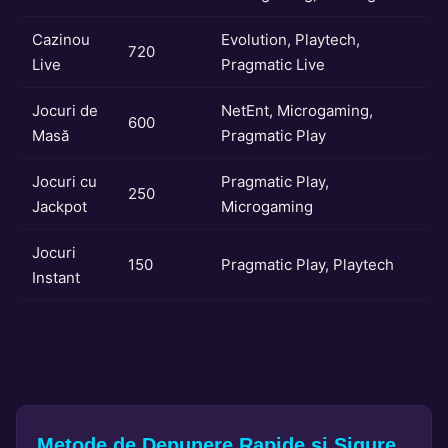
Cazinou
Evolution, Playtech,
720
Live
Pragmatic Live
Jocuri de
NetEnt, Microgaming,
600
Masă
Pragmatic Play
Jocuri cu
Pragmatic Play,
250
Jackpot
Microgaming
Jocuri
150
Pragmatic Play, Playtech
Instant
Metode de Depunere Rapide și Sigure