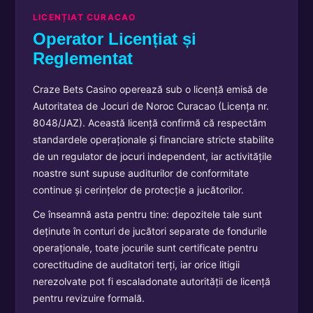
LICENȚIAT CURACAO
Operator Licențiat și
Reglementat
Craze Bets Casino operează sub o licență emisă de
Autoritatea de Jocuri de Noroc Curacao (Licența nr.
8048/JAZ). Această licență confirmă că respectăm
standardele operaționale și financiare stricte stabilite
de un regulator de jocuri independent, iar activitățile
noastre sunt supuse auditurilor de conformitate
continue și cerințelor de protecție a jucătorilor.
Ce înseamnă asta pentru tine: depozitele tale sunt
deținute în conturi de jucători separate de fondurile
operaționale, toate jocurile sunt certificate pentru
corectitudine de auditatori terți, iar orice litigii
nerezolvate pot fi escaladonate autorității de licență
pentru revizuire formală.