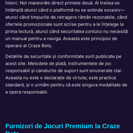
întorc. Noi manevrăm direct primele două. Al treilea se
întâmplă atunci când o platformă nu se extinde excesiv—
atunci când timpurile de retragere rămân rezonabile, când
ofertele promozionale sunt scrise pentru a le înțelege la
prima lectură, atunci când securitatea contului nu necesită
un manual pentru a naviga. Aceasta este principiul de
operare al Craze Bets.
Detaliile de securitate și conformitate sunt publicate pe
acest site. Metodele de plată, instrumentele de joc
responsabil și canalurile de suport sunt enumerate clar.
Aceasta nu este o declarație de virtute; este practica
standard, și o urmăm pentru că este singura modalitate de
a opera responsabil.
Furnizori de Jocuri Premium la Craze