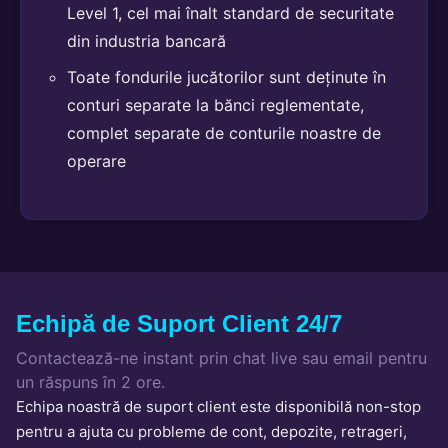
Level 1, cel mai înalt standard de securitate
din industria bancară
Toate fondurile jucătorilor sunt deținute în
conturi separate la bănci reglementate,
complet separate de conturile noastre de
operare
Echipă de Suport Client 24/7
Contactează-ne instant prin chat live sau email pentru
un răspuns în 2 ore.
Echipa noastră de suport client este disponibilă non-stop
pentru a ajuta cu probleme de cont, depozite, retrageri,