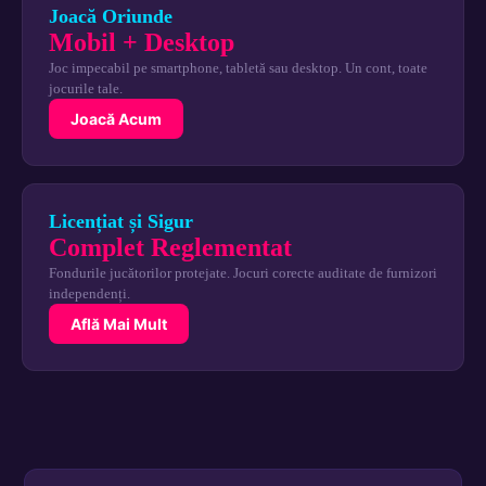
Joacă Oriunde
Mobil + Desktop
Joc impecabil pe smartphone, tabletă sau desktop. Un cont, toate
jocurile tale.
Joacă Acum
Licențiat și Sigur
Complet Reglementat
Fondurile jucătorilor protejate. Jocuri corecte auditate de furnizori
independenți.
Află Mai Mult